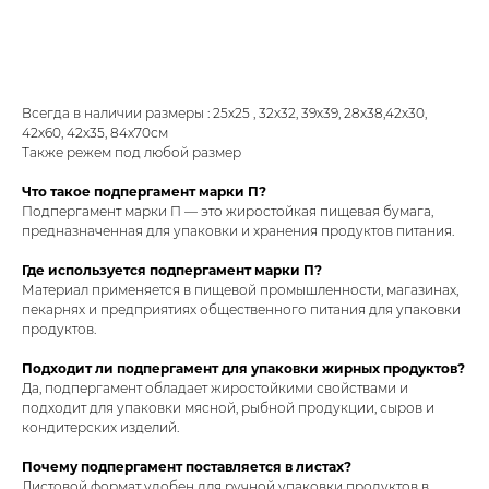
Заказать
Всегда в наличии размеры : 25х25 , 32х32, 39х39, 28х38,42х30,
42х60, 42х35, 84х70см
Также режем под любой размер
Что такое подпергамент марки П?
Подпергамент марки П — это жиростойкая пищевая бумага,
предназначенная для упаковки и хранения продуктов питания.
Где используется подпергамент марки П?
Материал применяется в пищевой промышленности, магазинах,
пекарнях и предприятиях общественного питания для упаковки
продуктов.
Подходит ли подпергамент для упаковки жирных продуктов?
Да, подпергамент обладает жиростойкими свойствами и
подходит для упаковки мясной, рыбной продукции, сыров и
кондитерских изделий.
Почему подпергамент поставляется в листах?
Листовой формат удобен для ручной упаковки продуктов в